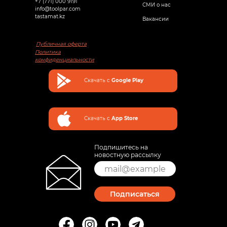
+7 (771) 000 9191
СМИ о нас
info@toolpar.com
tastamat.kz
Вакансии
Публичная оферта
Политика
конфиденциальности
Скачать с
Google Play
Скачать с
App Store
Подпишитесь на
новостную рассылку
Подписаться