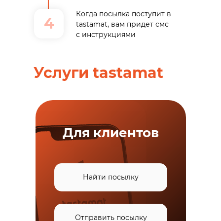
Когда посылка поступит в
4
tastamat, вам придет смс
с инструкциями
Услуги tastamat
Найдите на карте
1
ближайший к вам
tastamat
Для клиентов
Скопируйте 6-значный
2
индекс терминала
tastamat
Найти посылку
При оформлении заказа
3
Отправить посылку
в Aliexpress впишите