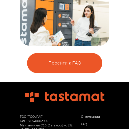
Перейти к FAQ
TOO "TOOLPAR"
О компании
БИН 171240002960
FAQ
Мангилик ел С3.5, 2 этаж, офис 212