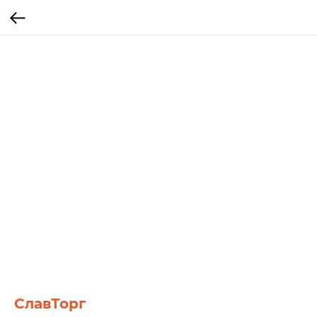
СлавТорг