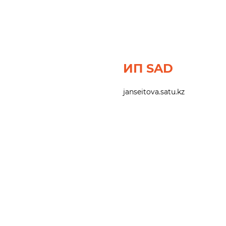
ИП SAD
janseitova.satu.kz